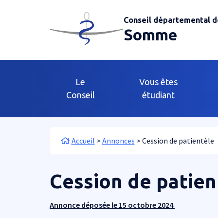
Aller au contenu principal
Panneau de gestion des cookies
Conseil départemental d
Somme
Main navigation
Le
Vous êtes
Conseil
étudiant
Fil d'Ariane
Accueil
Annonces
Cession de patientèle
Cession de patien
Annonce déposée le 15 octobre 2024