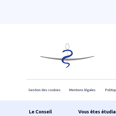
Footer
Gestion des cookies
Mentions légales
Politiq
Plan du site
Le Conseil
Vous êtes étudia