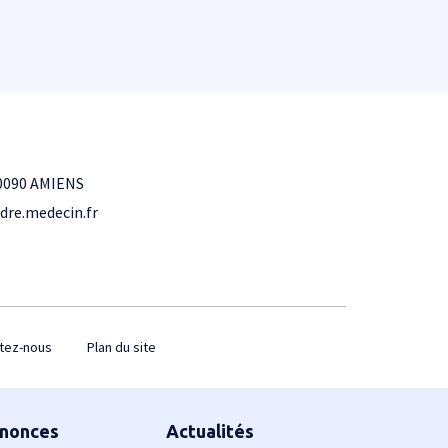
0090 AMIENS
dre.medecin.fr
tez-nous
Plan du site
nonces
Actualités