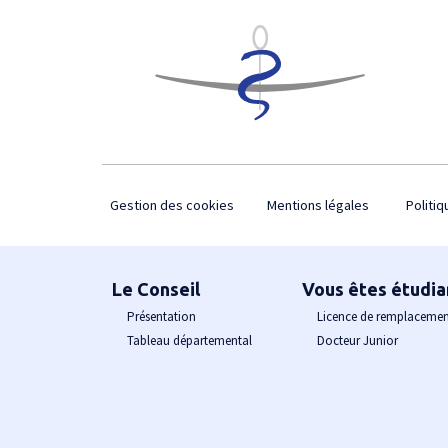
Footer
Gestion des cookies
Mentions légales
Politiq
Plan du site
Le Conseil
Vous êtes étudia
Présentation
Licence de remplaceme
Tableau départemental
Docteur Junior