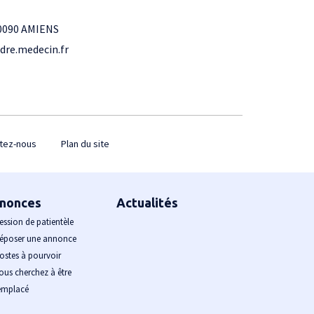
0090 AMIENS
dre.medecin.fr
tez-nous
Plan du site
nonces
Actualités
ession de patientèle
époser une annonce
ostes à pourvoir
ous cherchez à être
emplacé