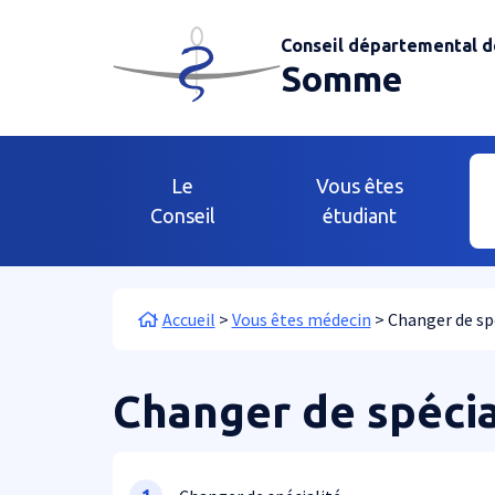
Aller au contenu principal
Panneau de gestion des cookies
Conseil départemental d
Somme
Main navigation
Le
Vous êtes
Conseil
étudiant
Fil d'Ariane
Accueil
Vous êtes médecin
Changer de sp
Changer de spécia