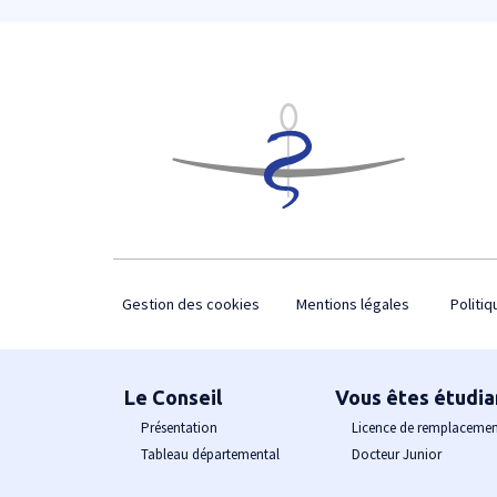
Footer
Gestion des cookies
Mentions légales
Politiq
Plan du site
Le Conseil
Vous êtes étudia
Présentation
Licence de remplaceme
Tableau départemental
Docteur Junior