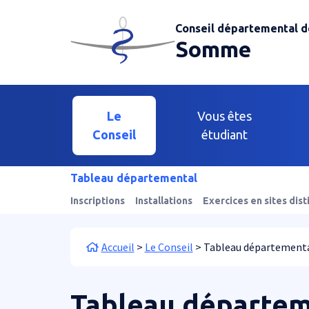
Aller au contenu principal
Panneau de gestion des cookies
Conseil départemental d
Somme
Main navigation
Le
Vous êtes
Conseil
étudiant
Tableau départemental
Inscriptions
Installations
Exercices en sites dist
Fil d'Ariane
Accueil
Le Conseil
Tableau département
Tableau départem