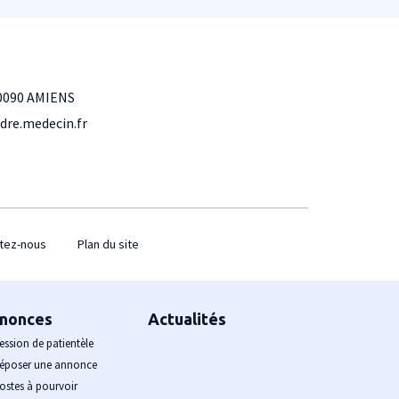
0090 AMIENS
dre.medecin.fr
tez-nous
Plan du site
nonces
Actualités
ession de patientèle
époser une annonce
ostes à pourvoir