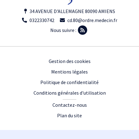
34 AVENUE D'ALLEMAGNE 80090 AMIENS
0322330742
cd.80@ordre.medecin.fr
Nous suivre :
Footer
Gestion des cookies
Mentions légales
Politique de confidentialité
Conditions générales d'utilisation
Contactez-nous
Plan du site
Plan du site