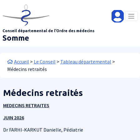
Aller au contenu principal
Panneau de gestion des cookies
Conseil départemental de l'Ordre des médecins
Somme
Fil d'Ariane
Accueil
Le Conseil
Tableau départemental
Médecins retraités
Médecins retraités
MEDECINS RETRAITES
JUIN 2026
Dr FARHI-KARKUT Danielle, Pédiatrie